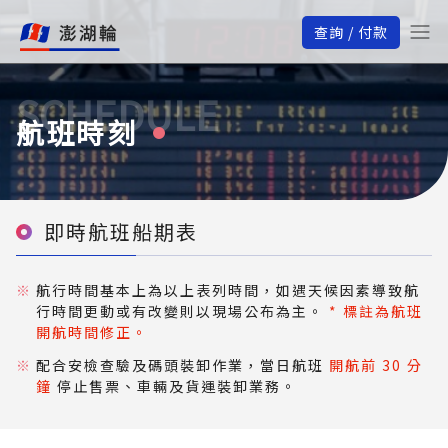
查詢 / 付款
SCHEDULE
航班時刻
即時航班船期表
航行時間基本上為以上表列時間，如遇天候因素導致航
行時間更動或有改變則以現場公布為主。
* 標註為航班
開航時間修正。
配合安檢查驗及碼頭裝卸作業，當日航班
開航前 30 分
鐘
停止售票、車輛及貨運裝卸業務。