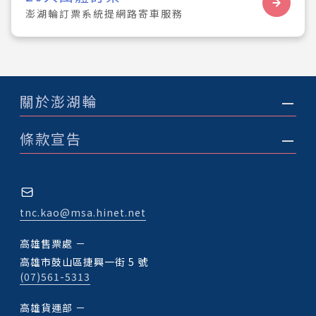
澎湖輪訂票系統提網路寄車服務
關於澎湖輪
條款宣告
tnc.kao@msa.hinet.net
高雄售票處 －
高雄市鼓山區捷興一街 5 號
(07)561-5313
高雄貨運部 －