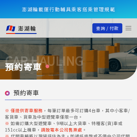
澎湖輪載運行動輔具乘客搭乘管理規範
查詢 / 付款
CAR HAULING
預約寄車
預約寄車
※
僅提供寄車服務
，每筆訂單最多可訂購4台車，其中小客車/
客貨車、貨車及中型遊覽車僅限一台。
※
如需訂購大型遊覽車、9噸以上大貨車、特種客(貨)車或
151cc以上機車，
請致電本公司售票處
。
※
代開車輛將以現場評估為主。如遇低底盤或不便由公司代開