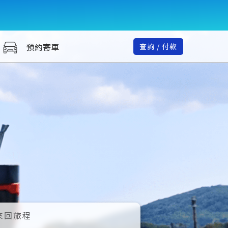
預約寄車
查詢 / 付款
來回旅程