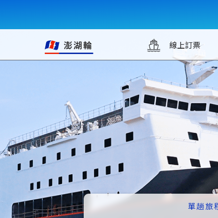
線上訂票
單趟旅