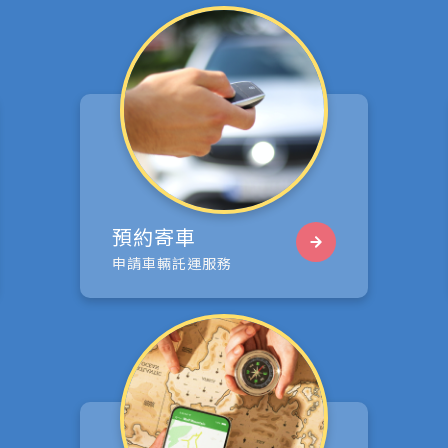
預約寄車
申請車輛託運服務