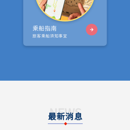
乘船指南
旅客乘船須知事宜
NEWS
最新消息