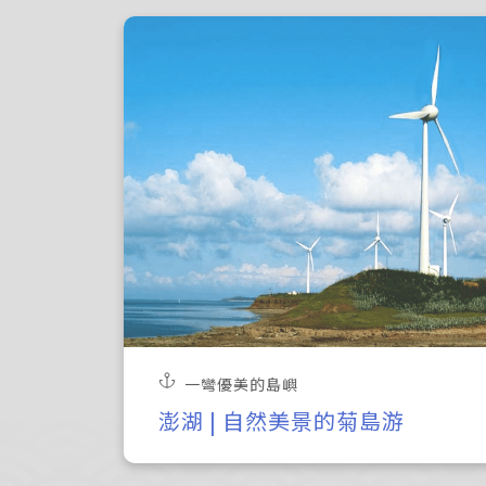
一彎優美的島嶼
澎湖 | 自然美景的菊島游