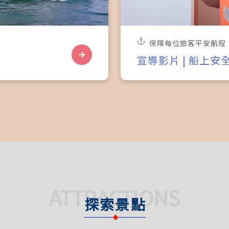
保障每位旅客平安航程
宣導影片 | 船上安
ATTRACTIONS
探索景點